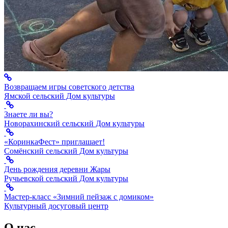
Возвращаем игры советского детства
Ямской сельский Дом культуры
Знаете ли вы?
Новорахинский сельский Дом культуры
«КоринкаФест» приглашает!
Сомёнский сельский Дом культуры
День рождения деревни Жары
Ручьевской сельский Дом культуры
Мастер-класс «Зимний пейзаж с домиком»
Культурный досуговый центр
О нас