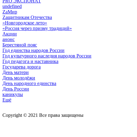
PRO ЭКСПОНАТ
undefined
ZaМир
Zащитникам Отечества
«Новгородское лето»
«Россия через призму традиций»
Акции
анонс
Берестяной пояс
Год единства народов России
Год культурного наследия народов России
Год педагога и наставника
Государева дорога
День матери
День молодёжи
День народного единства
День России
каникулы
Ещё
Copyright © 2021 Все права защищены