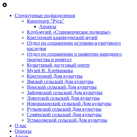
Перейти к основному содержанию
Структурные подразделения
Кинотеатр "Русь"
Анонсы
Клуб-музей «Староверческое подворье»
Крестецкий краеведческий музей
Отдел по сохранению историко-культурного
наследия
Отдел по сохранению и развитию народного
творчества и ремёсел
Культурный досуговый центр
Музей В. Хлебникова
Крестецкий Дом культуры
Ямской сельский Дом культуры
Винский сельский Дом культуры
Зайцевский сельский Дом культуры
Локотской сельский Дом культуры
Новорахинский сельский Дом культуры
Ручьевской сельский Дом культуры
Сомёнский сельский Дом культуры
Устьволмский сельский Дом культуры
О нас
Опросы
Архив