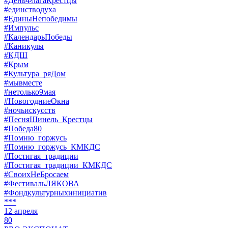
#ДеньФлагаКрестцы
#единстводуха
#ЕдиныНепобедимы
#Импульс
#КалендарьПобеды
#Каникулы
#КДШ
#Крым
#Культура_ряДом
#мывместе
#нетолько9мая
#НовогодниеОкна
#ночьискусств
#ПесняШинель_Крестцы
#Победа80
#Помню_горжусь
#Помню_горжусь_КМКДС
#Постигая_традиции
#Постигая_традиции_КМКДС
#СвоихНеБросаем
#ФестивальЛЯКОВА
#Фондкультурныхинициатив
***
12 апреля
80