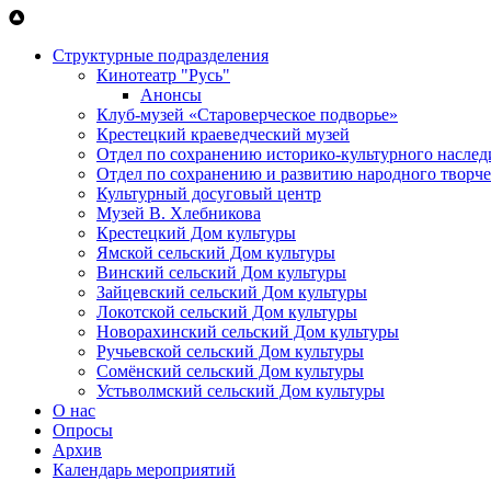
Перейти к основному содержанию
Структурные подразделения
Кинотеатр "Русь"
Анонсы
Клуб-музей «Староверческое подворье»
Крестецкий краеведческий музей
Отдел по сохранению историко-культурного наслед
Отдел по сохранению и развитию народного творче
Культурный досуговый центр
Музей В. Хлебникова
Крестецкий Дом культуры
Ямской сельский Дом культуры
Винский сельский Дом культуры
Зайцевский сельский Дом культуры
Локотской сельский Дом культуры
Новорахинский сельский Дом культуры
Ручьевской сельский Дом культуры
Сомёнский сельский Дом культуры
Устьволмский сельский Дом культуры
О нас
Опросы
Архив
Календарь мероприятий