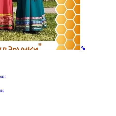
ой!
ом