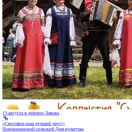
15 августа в деревне Лякова
«Светофор наш лучший друг!»
Новорахинский сельский Дом культуры