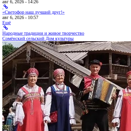
авг 6, 2026 - 14:26
«Светофор наш лучший друг!»
авг 6, 2026 - 10:57
Ещё
Народные традиции и живое творчество
Сомёнский сельский Дом культуры