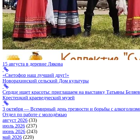
15 августа в деревне Лякова
«Светофор наш лучший друг!»
Новорахинский сельский Дом культуры
Сердце ищет красоты: приглашаем на выставку Татьяны Беляев
Крестецкий краеведческий музей
3 октября — Всемирный день трезвости и борьбы с алкоголизм
Отдел по работе с молодёжью
август 2026
(33)
июль 2026
(237)
июнь 2026
(243)
май 2026
(220)