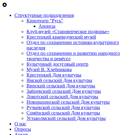
Перейти к основному содержанию
Структурные подразделения
Кинотеатр "Русь"
Анонсы
Клуб-музей «Староверческое подворье»
Крестецкий краеведческий музей
Отдел по сохранению историко-культурного
наследия
Отдел по сохранению и развитию народного
творчества и ремёсел
Культурный досуговый центр
Музей В. Хлебникова
Крестецкий Дом культуры
Ямской сельский Дом культуры
Винский сельский Дом культуры
Зайцевский сельский Дом культуры
Локотской сельский Дом культуры
Новорахинский сельский Дом культуры
Ручьевской сельский Дом культуры
Сомёнский сельский Дом культуры
Устьволмский сельский Дом культуры
О нас
Опросы
Архив