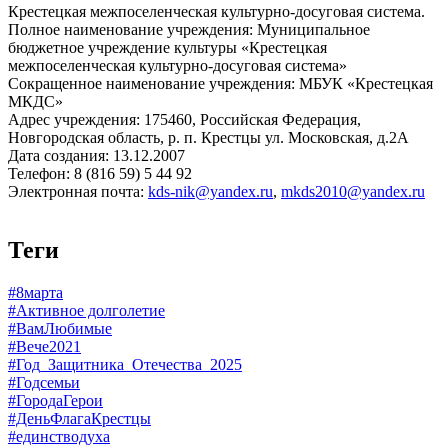
Крестецкая межпоселенческая культурно-досуговая система.
Полное наименование учреждения: Муниципальное
бюджетное учреждение культуры «Крестецкая
межпоселенческая культурно-досуговая система»
Сокращенное наименование учреждения: МБУК «Крестецкая
МКДС»
Адрес учреждения: 175460, Российская Федерация,
Новгородская область, р. п. Крестцы ул. Московская, д.2А
Дата создания: 13.12.2007
Телефон: 8 (816 59) 5 44 92
Электронная почта:
kds-nik@yandex.ru
,
mkds2010@yandex.ru
Теги
#8марта
#Активное долголетие
#ВамЛюбимые
#Вече2021
#Год_Защитника_Отечества_2025
#Годсемьи
#ГородаГерои
#ДеньФлагаКрестцы
#единстводуха