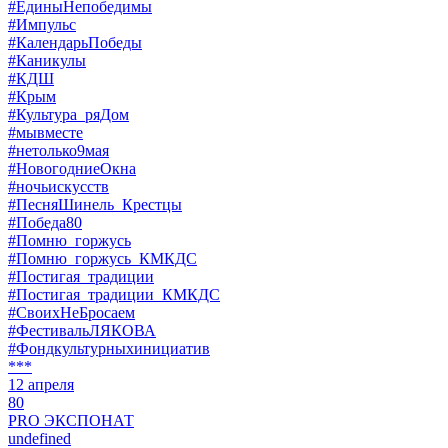
#ЕдиныНепобедимы
#Импульс
#КалендарьПобеды
#Каникулы
#КДШ
#Крым
#Культура_ряДом
#мывместе
#нетолько9мая
#НовогодниеОкна
#ночьискусств
#ПесняШинель_Крестцы
#Победа80
#Помню_горжусь
#Помню_горжусь_КМКДС
#Постигая_традиции
#Постигая_традиции_КМКДС
#СвоихНеБросаем
#ФестивальЛЯКОВА
#Фондкультурныхинициатив
***
12 апреля
80
PRO ЭКСПОНАТ
undefined