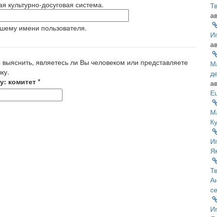
ая культурно-досуговая система.
Т
ав
ашему имени пользователя.
Иг
ав
ы выяснить, являетесь ли Вы человеком или представляете
М
ку.
д
у: комитет
*
ав
Е
М
К
Иг
Я
Т
А
с
Иг