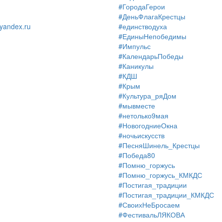
#ГородаГерои
#ДеньФлагаКрестцы
andex.ru
#единстводуха
#ЕдиныНепобедимы
#Импульс
#КалендарьПобеды
#Каникулы
#КДШ
#Крым
#Культура_ряДом
#мывместе
#нетолько9мая
#НовогодниеОкна
#ночьискусств
#ПесняШинель_Крестцы
#Победа80
#Помню_горжусь
#Помню_горжусь_КМКДС
#Постигая_традиции
#Постигая_традиции_КМКДС
#СвоихНеБросаем
#ФестивальЛЯКОВА