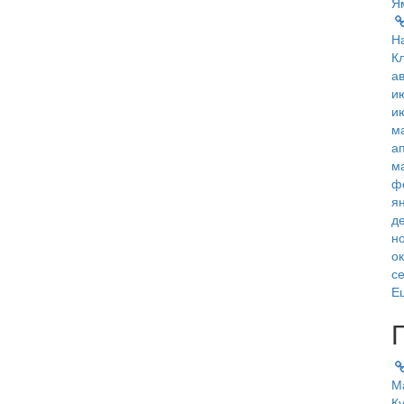
Я
Н
К
ав
и
и
м
а
м
ф
я
д
н
о
с
Е
М
К