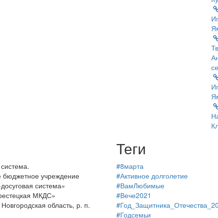
Иг
Я
Т
А
с
Иг
Я
Н
К
Теги
 система.
#8марта
е бюджетное учреждение
#Активное долголетие
-досуговая система»
#ВамЛюбимые
рестецкая МКДС»
#Вече2021
Новгородская область, р. п.
#Год_Защитника_Отечества_2
#Годсемьи