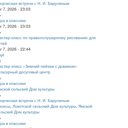
ворческая встреча с Н. И. Барулиным
г 7, 2026 - 23:03
ра в классики
г 7, 2026 - 23:03
астер-класс по правополушарному рисованию для
етей
г 7, 2026 - 22:44
щё
астер-класс «Зимний пейзаж с домиком»
ультурный досуговый центр
ра в классики
мской сельский Дом культуры
ворческая встреча с Н. И. Барулиным
нонсы
,
Локотской сельский Дом культуры
,
Ямской
ельский Дом культуры
ра в классики