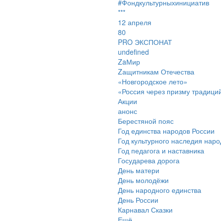
#Фондкультурныхинициатив
***
12 апреля
80
PRO ЭКСПОНАТ
undefined
ZaМир
Zащитникам Отечества
«Новгородское лето»
«Россия через призму традици
Акции
анонс
Берестяной пояс
Год единства народов России
Год культурного наследия наро
Год педагога и наставника
Государева дорога
День матери
День молодёжи
День народного единства
День России
Карнавал Сказки
Ещё