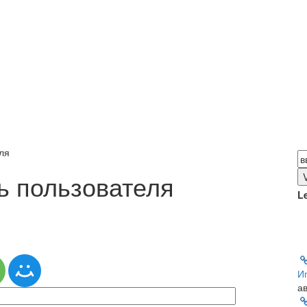
ля
ь пользователя
Le
Иг
ав