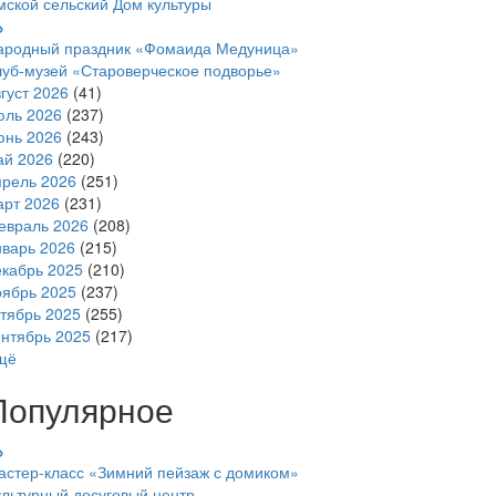
мской сельский Дом культуры
ародный праздник «Фомаида Медуница»
луб-музей «Староверческое подворье»
густ 2026
(41)
юль 2026
(237)
юнь 2026
(243)
ай 2026
(220)
прель 2026
(251)
арт 2026
(231)
евраль 2026
(208)
нварь 2026
(215)
екабрь 2025
(210)
оябрь 2025
(237)
ктябрь 2025
(255)
ентябрь 2025
(217)
щё
Популярное
астер-класс «Зимний пейзаж с домиком»
ультурный досуговый центр