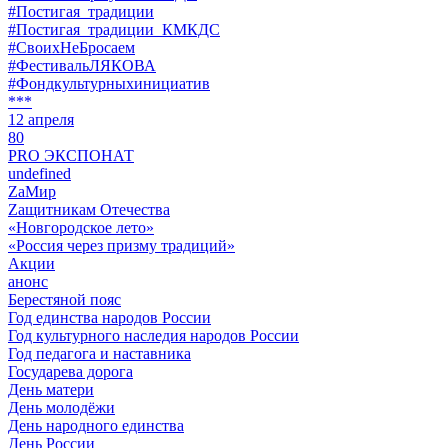
#Постигая_традиции
#Постигая_традиции_КМКДС
#СвоихНеБросаем
#ФестивальЛЯКОВА
#Фондкультурныхинициатив
***
12 апреля
80
PRO ЭКСПОНАТ
undefined
ZaМир
Zащитникам Отечества
«Новгородское лето»
«Россия через призму традиций»
Акции
анонс
Берестяной пояс
Год единства народов России
Год культурного наследия народов России
Год педагога и наставника
Государева дорога
День матери
День молодёжи
День народного единства
День России