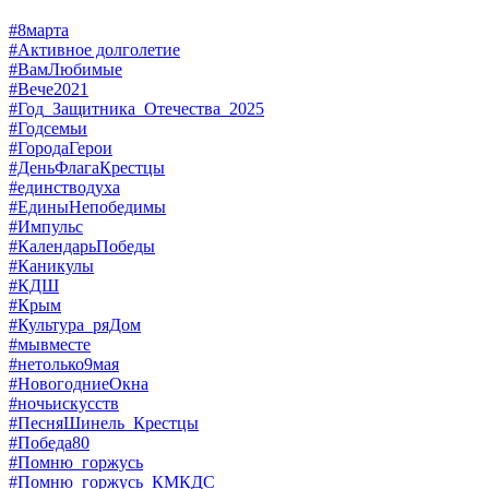
#8марта
#Активное долголетие
#ВамЛюбимые
#Вече2021
#Год_Защитника_Отечества_2025
#Годсемьи
#ГородаГерои
#ДеньФлагаКрестцы
#единстводуха
#ЕдиныНепобедимы
#Импульс
#КалендарьПобеды
#Каникулы
#КДШ
#Крым
#Культура_ряДом
#мывместе
#нетолько9мая
#НовогодниеОкна
#ночьискусств
#ПесняШинель_Крестцы
#Победа80
#Помню_горжусь
#Помню_горжусь_КМКДС