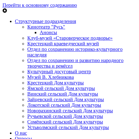
Перейти к основному содержанию
Структурные подразделения
Кинотеатр "Русь"
Анонсы
Клуб-музей «Староверческое подворье»
Крестецкий краеведческий музей
Отдел по сохранению историко-культурного
наследия
Отдел по сохранению и развитию народного
творчества и ремёсел
Культурный досуговый центр
Музей В. Хлебникова
Крестецкий Дом культуры
Ямской сельский Дом культуры
Винский сельский Дом культуры
Зайцевский сельский Дом культуры
Локотской сельский Дом культуры
Новорахинский сельский Дом культуры
Ручьевской сельский Дом культуры
Сомёнский сельский Дом культуры
Устьволмский сельский Дом культуры
О нас
Опросы