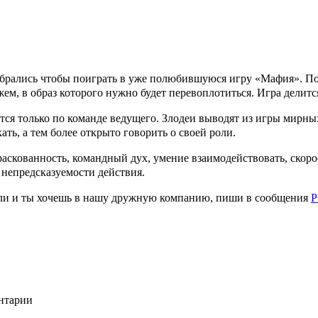
 собрались чтобы поиграть в уже полюбившуюся игру «Мафия».
По
жем, в образ которого нужно будет перевоплотиться. Игра делитс
ся только по команде ведущего. Злодеи выводят из игры мирных
ать, а тем более открыто говорить о своей роли.
раскованность, командный дух, умение взаимодействовать, скоро
 непредсказуемости действия.
 Если и ты хочешь в нашу дружную компанию, пиши в сообщения
P
ентарии