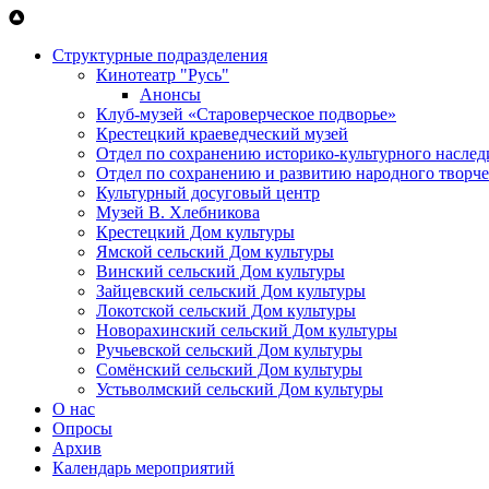
Перейти к основному содержанию
Структурные подразделения
Кинотеатр "Русь"
Анонсы
Клуб-музей «Староверческое подворье»
Крестецкий краеведческий музей
Отдел по сохранению историко-культурного наслед
Отдел по сохранению и развитию народного творче
Культурный досуговый центр
Музей В. Хлебникова
Крестецкий Дом культуры
Ямской сельский Дом культуры
Винский сельский Дом культуры
Зайцевский сельский Дом культуры
Локотской сельский Дом культуры
Новорахинский сельский Дом культуры
Ручьевской сельский Дом культуры
Сомёнский сельский Дом культуры
Устьволмский сельский Дом культуры
О нас
Опросы
Архив
Календарь мероприятий