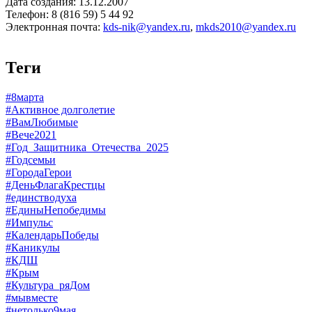
Дата создания: 13.12.2007
Телефон: 8 (816 59) 5 44 92
Электронная почта:
kds-nik@yandex.ru
,
mkds2010@yandex.ru
Теги
#8марта
#Активное долголетие
#ВамЛюбимые
#Вече2021
#Год_Защитника_Отечества_2025
#Годсемьи
#ГородаГерои
#ДеньФлагаКрестцы
#единстводуха
#ЕдиныНепобедимы
#Импульс
#КалендарьПобеды
#Каникулы
#КДШ
#Крым
#Культура_ряДом
#мывместе
#нетолько9мая