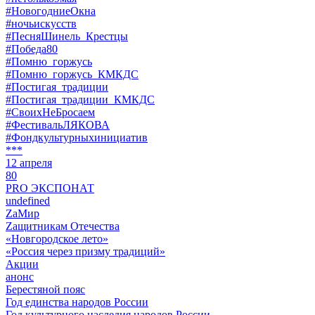
#НовогодниеОкна
#ночьискусств
#ПесняШинель_Крестцы
#Победа80
#Помню_горжусь
#Помню_горжусь_КМКДС
#Постигая_традиции
#Постигая_традиции_КМКДС
#СвоихНеБросаем
#ФестивальЛЯКОВА
#Фондкультурныхинициатив
***
12 апреля
80
PRO ЭКСПОНАТ
undefined
ZaМир
Zащитникам Отечества
«Новгородское лето»
«Россия через призму традиций»
Акции
анонс
Берестяной пояс
Год единства народов России
Год культурного наследия народов России