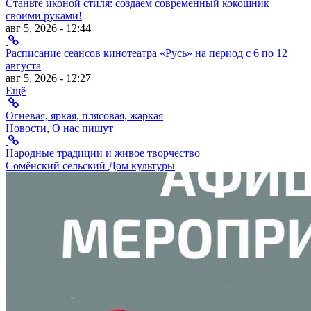
Станьте иконой стиля: создаем современный кокошник
своими руками!
авг 5, 2026 - 12:44
Расписание сеансов кинотеатра «Русь» на период с 6 по 12
августа
авг 5, 2026 - 12:27
Ещё
Огневая, яркая, плясовая, жаркая
Новости
,
О нас пишут
Народные традиции и живое творчество
Сомёнский сельский Дом культуры