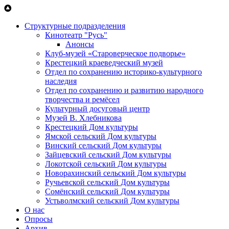
Перейти к основному содержанию
Структурные подразделения
Кинотеатр "Русь"
Анонсы
Клуб-музей «Староверческое подворье»
Крестецкий краеведческий музей
Отдел по сохранению историко-культурного
наследия
Отдел по сохранению и развитию народного
творчества и ремёсел
Культурный досуговый центр
Музей В. Хлебникова
Крестецкий Дом культуры
Ямской сельский Дом культуры
Винский сельский Дом культуры
Зайцевский сельский Дом культуры
Локотской сельский Дом культуры
Новорахинский сельский Дом культуры
Ручьевской сельский Дом культуры
Сомёнский сельский Дом культуры
Устьволмский сельский Дом культуры
О нас
Опросы
Архив