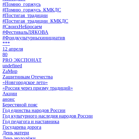
#Помню_горжусь
#Помню_горжусь_КМКДС
#Постигая_традиции
#Постигая_традиции_КМКДС
#СвоихНеБросаем
#ФестивальЛЯКОВА
#Фондкультурныхинициатив
***
12 апреля
80
PRO ЭКСПОНАТ
undefined
ZaМир
Zащитникам Отечества
«Новгородское лето»
«Россия через призму традиций»
Акции
анонс
Берестяной пояс
Год единства народов России
Год культурного наследия народов России
Год педагога и наставника
Государева дорога
День матери
День молодёжи