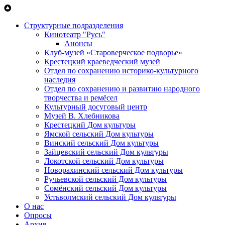
Перейти к основному содержанию
Структурные подразделения
Кинотеатр "Русь"
Анонсы
Клуб-музей «Староверческое подворье»
Крестецкий краеведческий музей
Отдел по сохранению историко-культурного
наследия
Отдел по сохранению и развитию народного
творчества и ремёсел
Культурный досуговый центр
Музей В. Хлебникова
Крестецкий Дом культуры
Ямской сельский Дом культуры
Винский сельский Дом культуры
Зайцевский сельский Дом культуры
Локотской сельский Дом культуры
Новорахинский сельский Дом культуры
Ручьевской сельский Дом культуры
Сомёнский сельский Дом культуры
Устьволмский сельский Дом культуры
О нас
Опросы
Архив