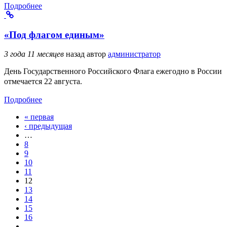
Подробнее
«Под флагом единым»
3 года 11 месяцев
назад
автор
администратор
День Государственного Российского Флага ежегодно в России
отмечается 22 августа.
Подробнее
« первая
Страницы
‹ предыдущая
…
8
9
10
11
12
13
14
15
16
…