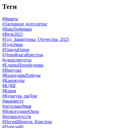
Теги
#8марта
#Активное долголетие
#ВамЛюбимые
#Вече2021
#Год_Защитника_Отечества_2025
#Годсемьи
#ГородаГерои
#ДеньФлагаКрестцы
#единстводуха
#ЕдиныНепобедимы
#Импульс
#КалендарьПобеды
#Каникулы
#КДШ
#Крым
#Культура_ряДом
#мывместе
#нетолько9мая
#НовогодниеОкна
#ночьискусств
#ПесняШинель_Крестцы
#Победа80