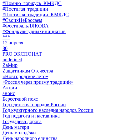
#Помню_горжусь_КМКДС
#Постигая_традиции
#Постигая_традиции_КМКДС
#СвоихНеБросаем
#ФестивальЛЯКОВА
#Фондкультурныхинициатив
***
12 апреля
80
PRO ЭКСПОНАТ
undefined
ZaМир
Zащитникам Отечества
«Новгородское лето»
«Россия через призму традиций»
Акции
анонс
Берестяной пояс
Год единства народов России
Год культурного наследия народов России
Год педагога и наставника
Государева дорога
День матери
День молодёжи
День народного единства