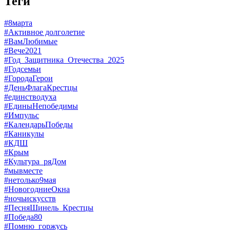
Теги
#8марта
#Активное долголетие
#ВамЛюбимые
#Вече2021
#Год_Защитника_Отечества_2025
#Годсемьи
#ГородаГерои
#ДеньФлагаКрестцы
#единстводуха
#ЕдиныНепобедимы
#Импульс
#КалендарьПобеды
#Каникулы
#КДШ
#Крым
#Культура_ряДом
#мывместе
#нетолько9мая
#НовогодниеОкна
#ночьискусств
#ПесняШинель_Крестцы
#Победа80
#Помню_горжусь