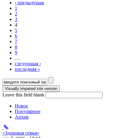
‹ предыдущая
1
2
3
4
5
6
7
8
9
…
следующая ›
последняя »
Форма поиска
Leave this field blank
Новое
Популярное
Архив
«Здоровая семья»