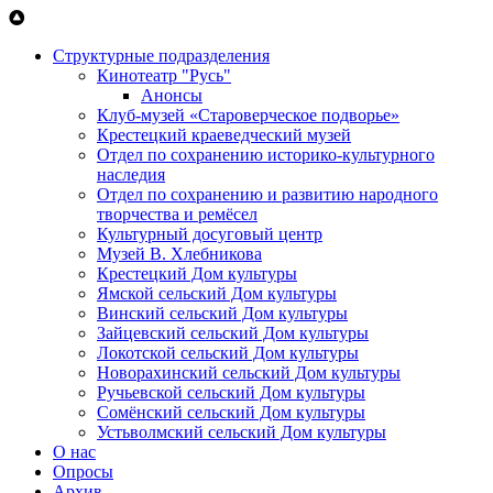
Перейти к основному содержанию
Структурные подразделения
Кинотеатр "Русь"
Анонсы
Клуб-музей «Староверческое подворье»
Крестецкий краеведческий музей
Отдел по сохранению историко-культурного
наследия
Отдел по сохранению и развитию народного
творчества и ремёсел
Культурный досуговый центр
Музей В. Хлебникова
Крестецкий Дом культуры
Ямской сельский Дом культуры
Винский сельский Дом культуры
Зайцевский сельский Дом культуры
Локотской сельский Дом культуры
Новорахинский сельский Дом культуры
Ручьевской сельский Дом культуры
Сомёнский сельский Дом культуры
Устьволмский сельский Дом культуры
О нас
Опросы
Архив