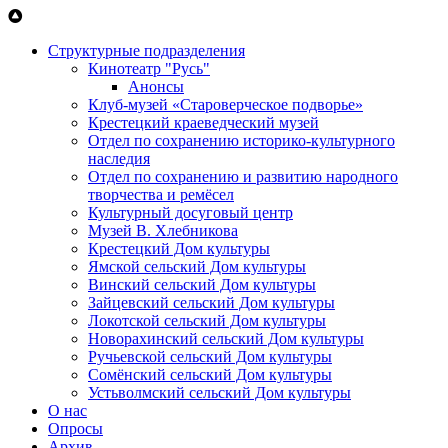
Перейти к основному содержанию
Структурные подразделения
Кинотеатр "Русь"
Анонсы
Клуб-музей «Староверческое подворье»
Крестецкий краеведческий музей
Отдел по сохранению историко-культурного
наследия
Отдел по сохранению и развитию народного
творчества и ремёсел
Культурный досуговый центр
Музей В. Хлебникова
Крестецкий Дом культуры
Ямской сельский Дом культуры
Винский сельский Дом культуры
Зайцевский сельский Дом культуры
Локотской сельский Дом культуры
Новорахинский сельский Дом культуры
Ручьевской сельский Дом культуры
Сомёнский сельский Дом культуры
Устьволмский сельский Дом культуры
О нас
Опросы
Архив