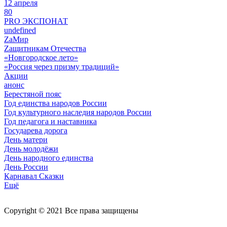
12 апреля
80
PRO ЭКСПОНАТ
undefined
ZaМир
Zащитникам Отечества
«Новгородское лето»
«Россия через призму традиций»
Акции
анонс
Берестяной пояс
Год единства народов России
Год культурного наследия народов России
Год педагога и наставника
Государева дорога
День матери
День молодёжи
День народного единства
День России
Карнавал Сказки
Ещё
Copyright © 2021 Все права защищены