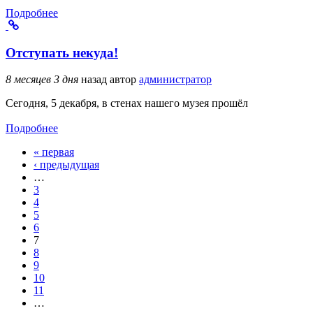
Подробнее
Отступать некуда!
8 месяцев 3 дня
назад
автор
администратор
Сегодня, 5 декабря, в стенах нашего музея прошёл
Подробнее
« первая
Страницы
‹ предыдущая
…
3
4
5
6
7
8
9
10
11
…