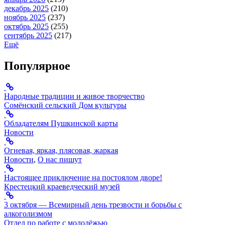
декабрь 2025
(210)
ноябрь 2025
(237)
октябрь 2025
(255)
сентябрь 2025
(217)
Ещё
Популярное
Народные традиции и живое творчество
Сомёнский сельский Дом культуры
Обладателям Пушкинской карты
Новости
Огневая, яркая, плясовая, жаркая
Новости
,
О нас пишут
Настоящее приключение на постоялом дворе!
Крестецкий краеведческий музей
3 октября — Всемирный день трезвости и борьбы с
алкоголизмом
Отдел по работе с молодёжью