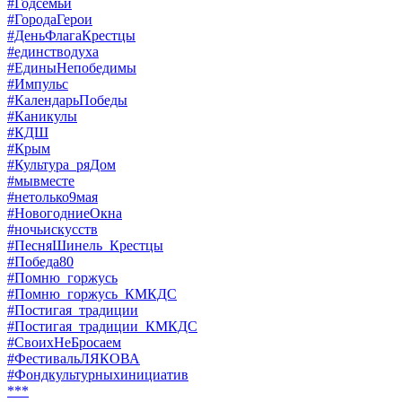
#Годсемьи
#ГородаГерои
#ДеньФлагаКрестцы
#единстводуха
#ЕдиныНепобедимы
#Импульс
#КалендарьПобеды
#Каникулы
#КДШ
#Крым
#Культура_ряДом
#мывместе
#нетолько9мая
#НовогодниеОкна
#ночьискусств
#ПесняШинель_Крестцы
#Победа80
#Помню_горжусь
#Помню_горжусь_КМКДС
#Постигая_традиции
#Постигая_традиции_КМКДС
#СвоихНеБросаем
#ФестивальЛЯКОВА
#Фондкультурныхинициатив
***