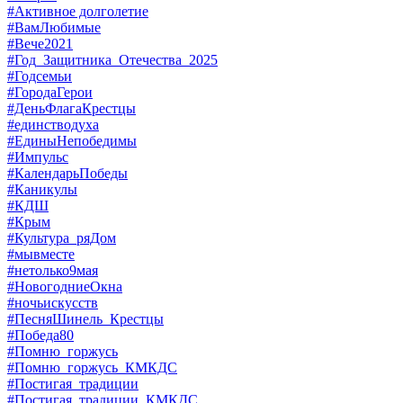
#Активное долголетие
#ВамЛюбимые
#Вече2021
#Год_Защитника_Отечества_2025
#Годсемьи
#ГородаГерои
#ДеньФлагаКрестцы
#единстводуха
#ЕдиныНепобедимы
#Импульс
#КалендарьПобеды
#Каникулы
#КДШ
#Крым
#Культура_ряДом
#мывместе
#нетолько9мая
#НовогодниеОкна
#ночьискусств
#ПесняШинель_Крестцы
#Победа80
#Помню_горжусь
#Помню_горжусь_КМКДС
#Постигая_традиции
#Постигая_традиции_КМКДС