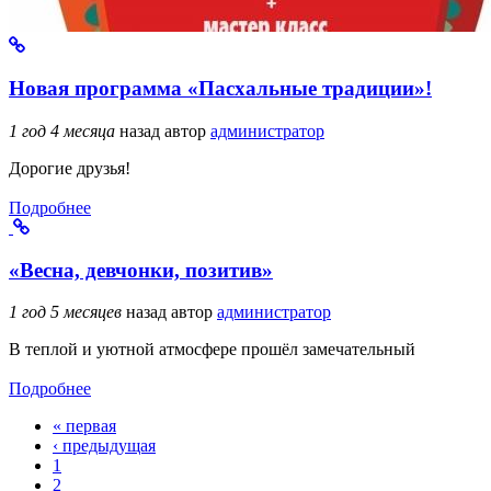
Новая программа «Пасхальные традиции»!
1 год 4 месяца
назад
автор
администратор
Дорогие друзья!
Подробнее
«Весна, девчонки, позитив»
1 год 5 месяцев
назад
автор
администратор
В теплой и уютной атмосфере прошёл замечательный
Подробнее
« первая
Страницы
‹ предыдущая
1
2