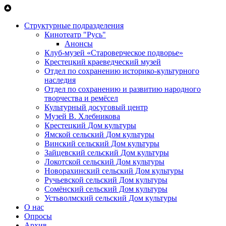
Перейти к основному содержанию
Структурные подразделения
Кинотеатр "Русь"
Анонсы
Клуб-музей «Староверческое подворье»
Крестецкий краеведческий музей
Отдел по сохранению историко-культурного
наследия
Отдел по сохранению и развитию народного
творчества и ремёсел
Культурный досуговый центр
Музей В. Хлебникова
Крестецкий Дом культуры
Ямской сельский Дом культуры
Винский сельский Дом культуры
Зайцевский сельский Дом культуры
Локотской сельский Дом культуры
Новорахинский сельский Дом культуры
Ручьевской сельский Дом культуры
Сомёнский сельский Дом культуры
Устьволмский сельский Дом культуры
О нас
Опросы
Архив