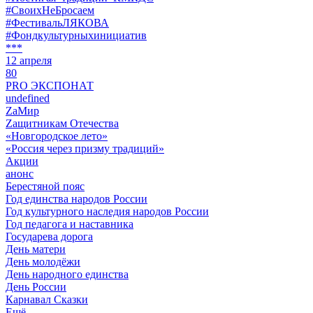
#СвоихНеБросаем
#ФестивальЛЯКОВА
#Фондкультурныхинициатив
***
12 апреля
80
PRO ЭКСПОНАТ
undefined
ZaМир
Zащитникам Отечества
«Новгородское лето»
«Россия через призму традиций»
Акции
анонс
Берестяной пояс
Год единства народов России
Год культурного наследия народов России
Год педагога и наставника
Государева дорога
День матери
День молодёжи
День народного единства
День России
Карнавал Сказки
Ещё