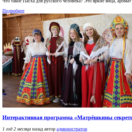
Что такое Пасха для русского человека? Это яркие яйца, арома
Подробнее
Интерактивная программа «Матрёшкины секрет
1 год 2 месяца
назад
автор
администратор