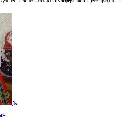
т куличей, звон колоколов и атмосфера настоящего праздника.
ы»