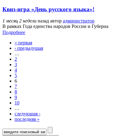
Квиз-игра «День русского языка»!
1 месяц 2 недели
назад
автор
администратор
В рамках Года единства народов России и Губерна
Подробнее
« первая
Страницы
‹ предыдущая
…
2
3
4
5
6
7
8
9
10
…
следующая ›
последняя »