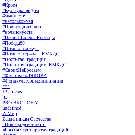
#Крым
#Культура_ряДом
#мывместе
#нетолько9мая
#НовогодниеОкна
#ночьискусств
#ПесняШинель_Крестцы
#Победа80
#Помню_горжусь
#Помню_горжусь_КМКДС
#Постигая_традиции
#Постигая_традиции_КМКДС
#СвоихНеБросаем
#ФестивальЛЯКОВА
#Фондкультурныхинициатив
***
12 апреля
80
PRO ЭКСПОНАТ
undefined
ZaМир
Zащитникам Отечества
«Новгородское лето»
«Россия через призму традиций»