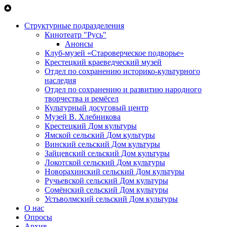
Перейти к основному содержанию
Структурные подразделения
Кинотеатр "Русь"
Анонсы
Клуб-музей «Староверческое подворье»
Крестецкий краеведческий музей
Отдел по сохранению историко-культурного
наследия
Отдел по сохранению и развитию народного
творчества и ремёсел
Культурный досуговый центр
Музей В. Хлебникова
Крестецкий Дом культуры
Ямской сельский Дом культуры
Винский сельский Дом культуры
Зайцевский сельский Дом культуры
Локотской сельский Дом культуры
Новорахинский сельский Дом культуры
Ручьевской сельский Дом культуры
Сомёнский сельский Дом культуры
Устьволмский сельский Дом культуры
О нас
Опросы
Архив