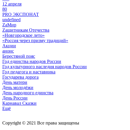
12 апреля
80
PRO ЭКСПОНАТ
undefined
ZaМир
Zащитникам Отечества
«Новгородское лето»
«Россия через призму традиций»
Акции
анонс
Берестяной пояс
Год единства народов России
Год культурного наследия народов России
Год педагога и наставника
Государева дорога
День матери
День молодёжи
День народного единства
День России
Карнавал Сказки
Ещё
Copyright © 2021 Все права защищены