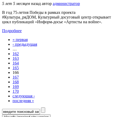
5 лет 5 месяцев
назад
автор
администратор
В год 75-летия Победы в рамках проекта
#Культура_ряДОМ, Культурный досуговый центр открывает
цикл публикаций «Информ-досье «Артисты на войне».
Подробнее
« первая
Страницы
‹ предыдущая
…
162
163
164
165
166
167
168
169
170
следующая ›
последняя »
Форма поиска