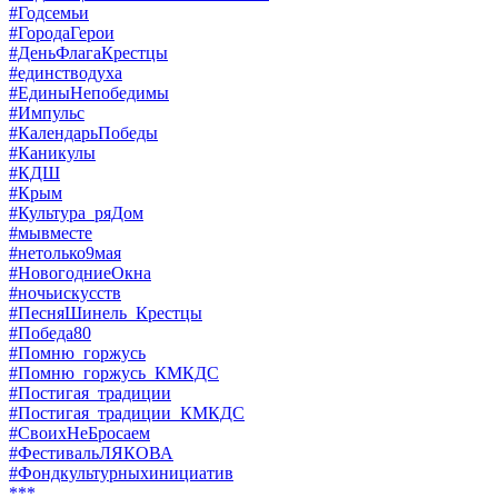
#Годсемьи
#ГородаГерои
#ДеньФлагаКрестцы
#единстводуха
#ЕдиныНепобедимы
#Импульс
#КалендарьПобеды
#Каникулы
#КДШ
#Крым
#Культура_ряДом
#мывместе
#нетолько9мая
#НовогодниеОкна
#ночьискусств
#ПесняШинель_Крестцы
#Победа80
#Помню_горжусь
#Помню_горжусь_КМКДС
#Постигая_традиции
#Постигая_традиции_КМКДС
#СвоихНеБросаем
#ФестивальЛЯКОВА
#Фондкультурныхинициатив
***