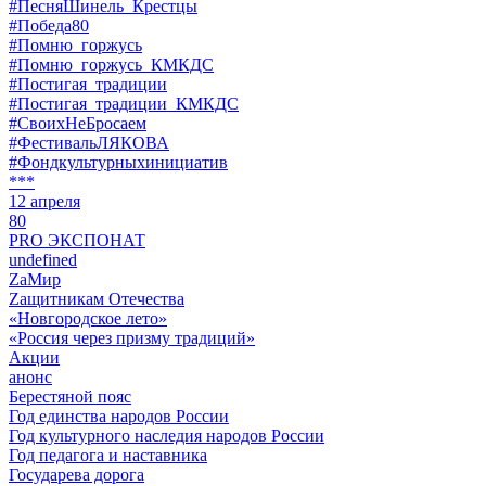
#ПесняШинель_Крестцы
#Победа80
#Помню_горжусь
#Помню_горжусь_КМКДС
#Постигая_традиции
#Постигая_традиции_КМКДС
#СвоихНеБросаем
#ФестивальЛЯКОВА
#Фондкультурныхинициатив
***
12 апреля
80
PRO ЭКСПОНАТ
undefined
ZaМир
Zащитникам Отечества
«Новгородское лето»
«Россия через призму традиций»
Акции
анонс
Берестяной пояс
Год единства народов России
Год культурного наследия народов России
Год педагога и наставника
Государева дорога