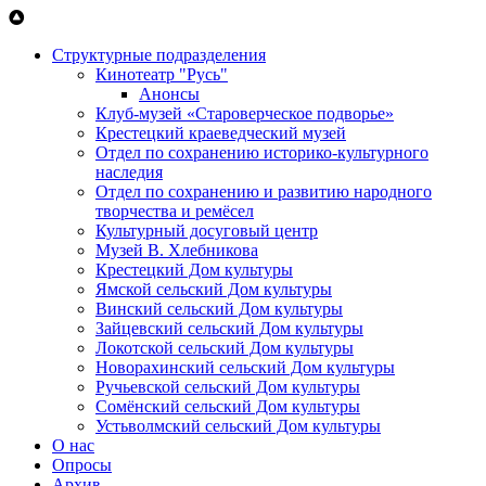
Перейти к основному содержанию
Структурные подразделения
Кинотеатр "Русь"
Анонсы
Клуб-музей «Староверческое подворье»
Крестецкий краеведческий музей
Отдел по сохранению историко-культурного
наследия
Отдел по сохранению и развитию народного
творчества и ремёсел
Культурный досуговый центр
Музей В. Хлебникова
Крестецкий Дом культуры
Ямской сельский Дом культуры
Винский сельский Дом культуры
Зайцевский сельский Дом культуры
Локотской сельский Дом культуры
Новорахинский сельский Дом культуры
Ручьевской сельский Дом культуры
Сомёнский сельский Дом культуры
Устьволмский сельский Дом культуры
О нас
Опросы
Архив