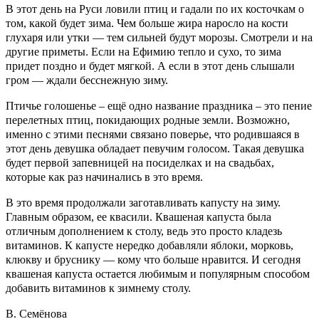
В этот день на Руси ловили птиц и гадали по их косточкам о
том, какой будет зима. Чем больше жира наросло на кости
глухаря или утки — тем сильней будут морозы. Смотрели и на
другие приметы. Если на Ефимию тепло и сухо, то зима
придет поздно и будет мягкой. А если в этот день слышали
гром — ждали бесснежную зиму.
Птичье голошенье – ещё одно название праздника – это пение
перелетных птиц, покидающих родные земли. Возможно,
именно с этими песнями связано поверье, что родившаяся в
этот день девушка обладает певучим голосом. Такая девушка
будет первой запевницей на посиделках и на свадьбах,
которые как раз начинались в это время.
В это время продолжали заготавливать капусту на зиму.
Главным образом, ее квасили. Квашеная капуста была
отличным дополнением к столу, ведь это просто кладезь
витаминов. К капусте нередко добавляли яблоки, морковь,
клюкву и бруснику — кому что больше нравится. И сегодня
квашеная капуста остается любимым и популярным способом
добавить витаминов к зимнему столу.
В. Семёнова