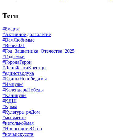
Теги
#8марта
#Активное долголетие
#ВамЛюбимые
#Вече2021
#Год_Защитника_Отечества_2025
#Годсемьи
#ГородаГерои
#ДеньФлагаКрестцы
#единстводуха
#ЕдиныНепобедимы
#Импульс
#КалендарьПобеды
#Каникулы
#КДШ
#Крым
#Культура_ряДом
#мывместе
#нетолько9мая
#НовогодниеОкна
#ночьискусств