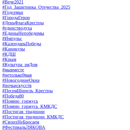
#Вече2021
#Год_Защитника_Отечества_2025
#Годсемьи
#ГородаГерои
#ДеньФлагаКрестцы
#единстводуха
#ЕдиныНепобедимы
#Импульс
#КалендарьПобеды
#Каникулы
#КДШ
#Крым
#Культура_ряДом
#мывместе
#нетолько9мая
#НовогодниеОкна
#ночьискусств
#ПесняШинель_Крестцы
#Победа80
#Помню_горжусь
#Помню_горжусь_КМКДС
#Постигая_традиции
#Постигая_традиции_КМКДС
#СвоихНеБросаем
#ФестивальЛЯКОВА