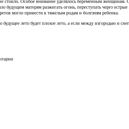
 не стоило. Особое внимание уделялось беременным женщинам. С
ыло будущим матерям разжигать огонь, переступать через острые
ретов могло привести к тяжелым родам и болезням ребенка.
то будущее лето будет плохое лето, а если между изгородью и сн
ентарии