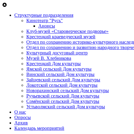
Перейти к основному содержанию
Структурные подразделения
Кинотеатр "Русь"
Анонсы
Клуб-музей «Староверческое подворье»
Крестецкий краеведческий музей
Отдел по сохранению историко-культурного наслед
Отдел по сохранению и развитию народного творче
Культурный досуговый центр
Музей В. Хлебникова
Крестецкий Дом культуры
Ямской сельский Дом культуры
Винский сельский Дом культуры
Зайцевский сельский Дом культуры
Локотской сельский Дом культуры
Новорахинский сельский Дом культуры
Ручьевской сельский Дом культуры
Сомёнский сельский Дом культуры
Устьволмский сельский Дом культуры
О нас
Опросы
Архив
Календарь мероприятий